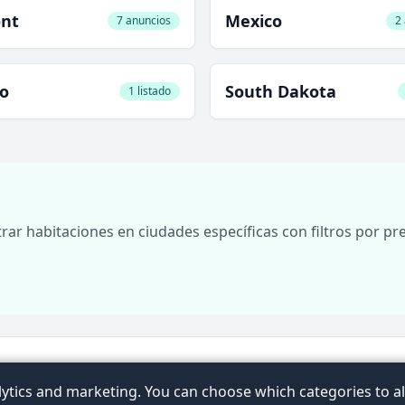
nt
Mexico
7 anuncios
2
io
South Dakota
1 listado
ar habitaciones en ciudades específicas con filtros por pre
Términos
Privacidad
Contacto
FAQ
Artículos
Ex
ytics and marketing. You can choose which categories to al
ubic