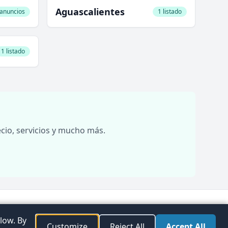
Aguascalientes
 anuncios
1 listado
1 listado
cio, servicios y mucho más.
plorar
Preferencias de
Facebook
Instagram
Twitter
low. By
aciones
consentimiento
Customize
Reject All
Accept All