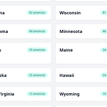
ma
Wisconsin
92 anuncios
81
oma
Minnesota
49 anuncios
46
s
Maine
35 anuncios
34
ska
Hawaii
25 anuncios
24
irginia
Wyoming
13 anuncios
10