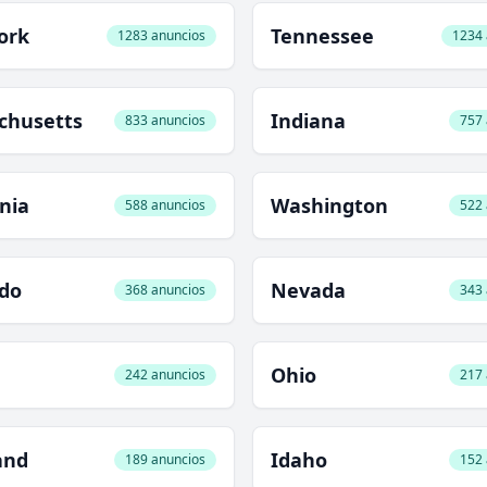
ork
Tennessee
1283 anuncios
1234 
chusetts
Indiana
833 anuncios
757 
rnia
Washington
588 anuncios
522 
ado
Nevada
368 anuncios
343 
Ohio
242 anuncios
217 
and
Idaho
189 anuncios
152 