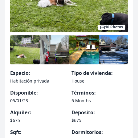
10 Photos
Espacio:
Tipo de vivienda:
Habitación privada
House
Disponible:
Términos:
05/01/23
6 Months
Alquiler:
Deposito:
$675
$675
Sqft:
Dormitorios: