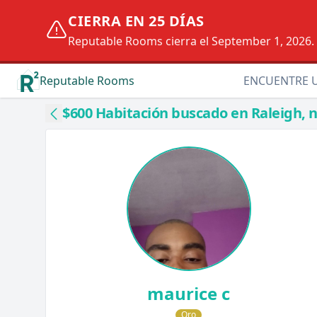
CIERRA EN 25 DÍAS
Reputable Rooms cierra el September 1, 2026. D
Reputable Rooms
ENCUENTRE 
$600 Habitación buscado en Raleigh, 
maurice c
Oro