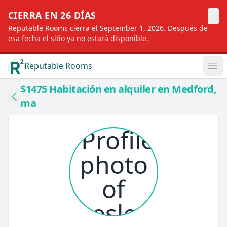
×
CIERRA EN 26 DÍAS
Reputable Rooms cierra el September 1, 2026. Después de
esa fecha el sitio ya no estará disponible.
Reputable Rooms
Op
$1475 Habitación en alquiler en Medford,
ma