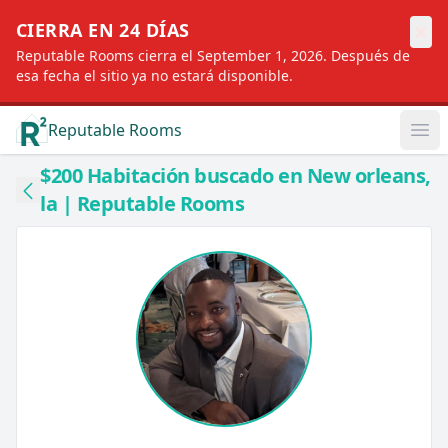
×
CIERRA EN 24 DÍAS
Reputable Rooms cierra el September 1, 2026. Después de
esa fecha el sitio ya no estará disponible.
Reputable Rooms
Op
$200 Habitación buscado en New orleans,
la | Reputable Rooms