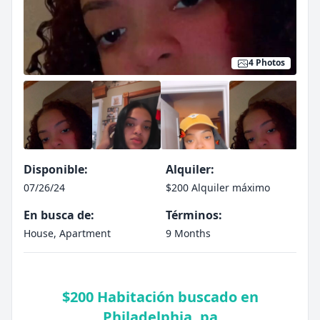
4 Photos
Disponible:
Alquiler:
07/26/24
$200 Alquiler máximo
En busca de:
Términos:
House, Apartment
9 Months
$200 Habitación buscado en
Philadelphia, pa