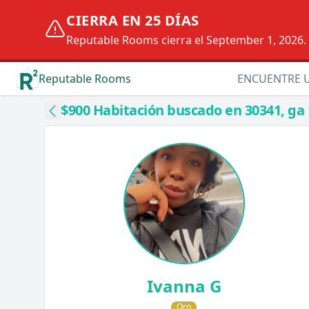
CIERRA EN 25 DÍAS
Reputable Rooms cierra el September 1, 2026. D
Reputable Rooms
ENCUENTRE 
$900 Habitación buscado en 30341, ga
Ivanna G
Oro