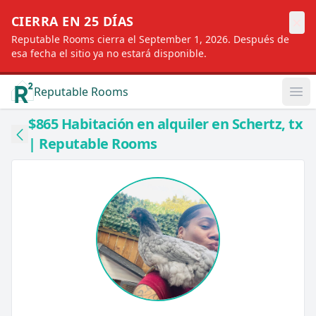
×
CIERRA EN 25 DÍAS
Reputable Rooms cierra el September 1, 2026. Después de
esa fecha el sitio ya no estará disponible.
Reputable Rooms
Op
$865 Habitación en alquiler en Schertz, tx
| Reputable Rooms