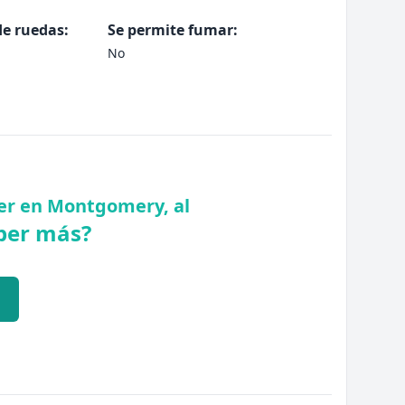
de ruedas:
Se permite fumar:
No
ler en Montgomery, al
ber más?
Q