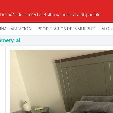
espués de esa fecha el sitio ya no estará disponible.
UNA HABITACIÓN
PROPIETARIOS DE INMUEBLES
ALQU
omery, al