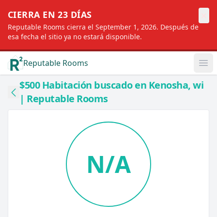
×
CIERRA EN 23 DÍAS
Reputable Rooms cierra el September 1, 2026. Después de
esa fecha el sitio ya no estará disponible.
Reputable Rooms
Op
$500 Habitación buscado en Kenosha, wi
| Reputable Rooms
N/A