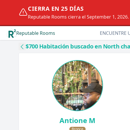
CIERRA EN 25 DÍAS
Reputable Rooms cierra el September 1, 2026. D
Reputable Rooms
ENCUENTRE 
$700 Habitación buscado en North cha
Antione M
Bronce