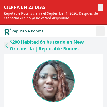
×
CIERRA EN 23 DÍAS
Reputable Rooms cierra el September 1, 2026. Después de
esa fecha el sitio ya no estará disponible.
Reputable Rooms
Op
$200 Habitación buscado en New
Orleans, la | Reputable Rooms